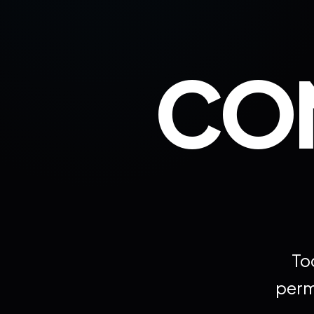
CO
To
perm