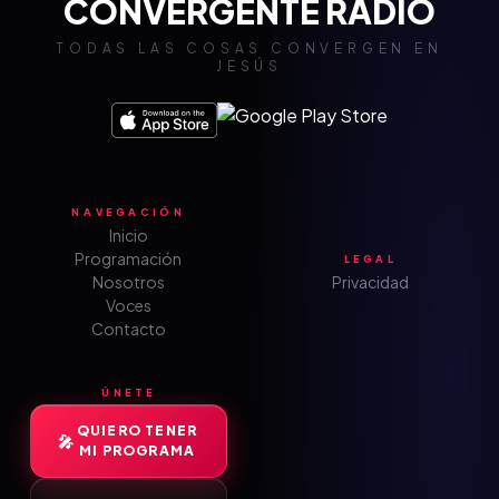
CONVERGENTE RADIO
TODAS LAS COSAS CONVERGEN EN
JESÚS
NAVEGACIÓN
Inicio
Programación
LEGAL
Nosotros
Privacidad
Voces
Contacto
ÚNETE
QUIERO TENER
MI PROGRAMA