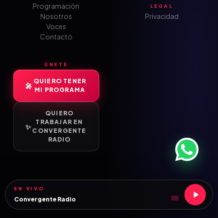
Programación
LEGAL
Nosotros
Privacidad
Voces
Contacto
ÚNETE
QUIERO TENER
MI PROGRAMA
QUIERO
TRABAJAR EN
CONVERGENTE
RADIO
EN VIVO
© 2026 CONVERGENTE RADIO · GUADALAJARA, MÉXICO
Convergente Radio