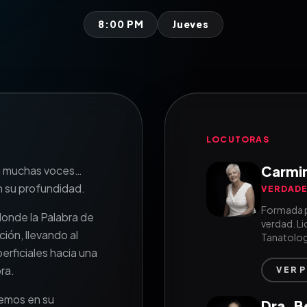
8:00 PM
Jueves
LOCUTORAS
Carmin
a muchas voces…
n su profundidad.
VERDADE
Formada p
onde la Palabra de
verdad. Li
ción, llevando al
Tanatolog
erficiales hacia una
ra.
VER 
demos en su
Dra. Be