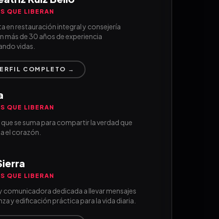
S QUE LIBERAN
ta en restauración integral y consejería
on más de 30 años de experiencia
ndo vidas.
PERFIL COMPLETO →
a
S QUE LIBERAN
 que se suma para compartir la verdad que
a el corazón.
Sierra
S QUE LIBERAN
y comunicadora dedicada a llevar mensajes
za y edificación práctica para la vida diaria.