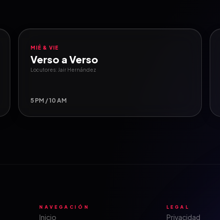
MIÉ & VIE
Verso a Verso
Locutores: Jair Hernández
5 PM / 10 AM
NAVEGACIÓN
LEGAL
Inicio
Privacidad