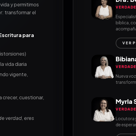
vida y permitimos
VERDADE
: transformar el
Especialis
bíblica, c
acompaña
Escritura para
VER 
istorsiones)
Bibian
a vida diaria
VERDADE
endo vigente,
Nueva voz
transform
 crecer, cuestionar,
Myrla 
VERDADE
e verdad, eres
Locutora 
de esperan