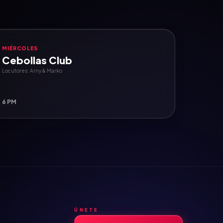
MIÉRCOLES
Cebollas Club
Locutores: Arny & Marko
6 PM
ÚNETE