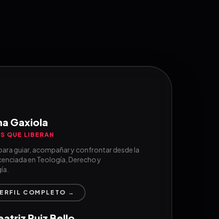
a Gaxiola
S QUE LIBERAN
ara guiar, acompañar y confrontar desde la
cenciada en Teología, Derecho y
ía.
PERFIL COMPLETO →
atriz Ruiz Bello